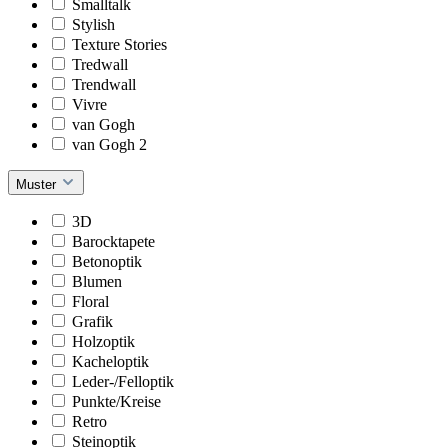
Smalltalk
Stylish
Texture Stories
Tredwall
Trendwall
Vivre
van Gogh
van Gogh 2
Muster
3D
Barocktapete
Betonoptik
Blumen
Floral
Grafik
Holzoptik
Kacheloptik
Leder-/Felloptik
Punkte/Kreise
Retro
Steinoptik