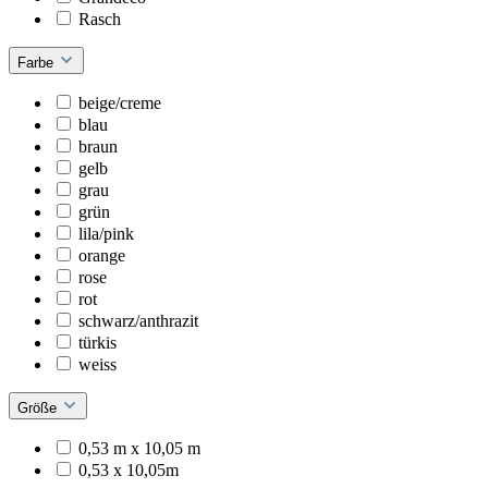
Rasch
Farbe
beige/creme
blau
braun
gelb
grau
grün
lila/pink
orange
rose
rot
schwarz/anthrazit
türkis
weiss
Größe
0,53 m x 10,05 m
0,53 x 10,05m