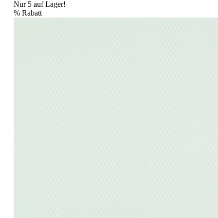
Nur 5 auf Lager!
%
Rabatt