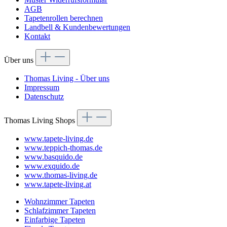
AGB
Tapetenrollen berechnen
Landbell & Kundenbewertungen
Kontakt
Über uns
Thomas Living - Über uns
Impressum
Datenschutz
Thomas Living Shops
www.tapete-living.de
www.teppich-thomas.de
www.basquido.de
www.exquido.de
www.thomas-living.de
www.tapete-living.at
Wohnzimmer Tapeten
Schlafzimmer Tapeten
Einfarbige Tapeten