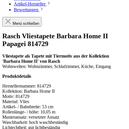
Artikel-Hersteller
Bewertungen
Menü schließen
Rasch Vliestapete Barbara Home II
Papagei 814729
Vliestapete als Tapete mit Tiermotiv aus der Kollektion
'Barbara Home II' von Rasch
Wohnwelten: Wohnzimmer, Schlafzimmer, Küche, Eingang
Produktdetails
Herstellernummer:
814729
Kollektion:
Barbara Home II
Motiv:
814729
Material:
Vlies
Artikel- / Bahnbreite:
53 cm
Rollenlänge- / höhe:
10,05 m
Musteransatz:
versetzter Ansatz
Waschbarkeit:
hoch waschbeständig
Lichtechtheit:
gut lichtbeständig