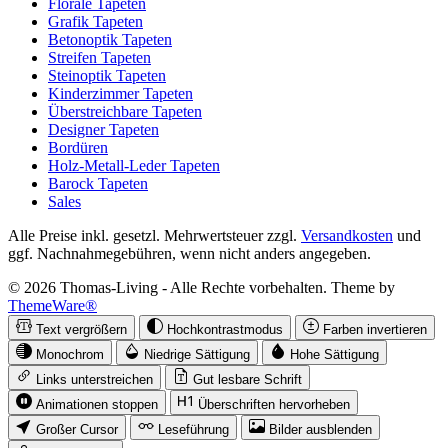
Florale Tapeten
Grafik Tapeten
Betonoptik Tapeten
Streifen Tapeten
Steinoptik Tapeten
Kinderzimmer Tapeten
Überstreichbare Tapeten
Designer Tapeten
Bordüren
Holz-Metall-Leder Tapeten
Barock Tapeten
Sales
Alle Preise inkl. gesetzl. Mehrwertsteuer zzgl.
Versandkosten
und
ggf. Nachnahmegebühren, wenn nicht anders angegeben.
© 2026 Thomas-Living - Alle Rechte vorbehalten. Theme by
ThemeWare®
Text vergrößern
Hochkontrastmodus
Farben invertieren
Monochrom
Niedrige Sättigung
Hohe Sättigung
Links unterstreichen
Gut lesbare Schrift
Animationen stoppen
Überschriften hervorheben
Großer Cursor
Leseführung
Bilder ausblenden