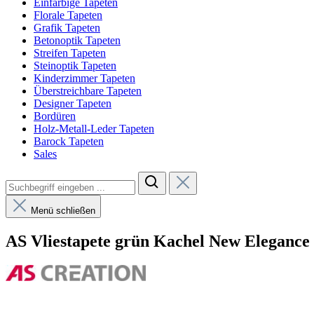
Einfarbige Tapeten
Florale Tapeten
Grafik Tapeten
Betonoptik Tapeten
Streifen Tapeten
Steinoptik Tapeten
Kinderzimmer Tapeten
Überstreichbare Tapeten
Designer Tapeten
Bordüren
Holz-Metall-Leder Tapeten
Barock Tapeten
Sales
Menü schließen
AS Vliestapete grün Kachel New Elegance